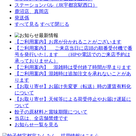
ステーションバル（JR宇都宮駅西口）
鹿沼店、真岡店
発送係
すべて見る
すべて閉じる
【ご利用案内】お席が分かれることがございます
【ご利用案内】 ご来店当日に店頭の順番受付機で番
号を発行いたします （HPや電話でのご来店予約は
承っておりません）
【ご利用案内】 混雑時は受付終了時間が早まります
【ご利用案内】混雑時は追加注文を承れないことがあ
ります
【お取り寄せ】お届け先変更（転送）時の運賃有料化
について
【お取り寄せ】天候等による荷受停止やお届け遅延に
ついて
餃子の原材料と賞味期限について
当店は、全店舗禁煙です
お知らせ一覧を見る