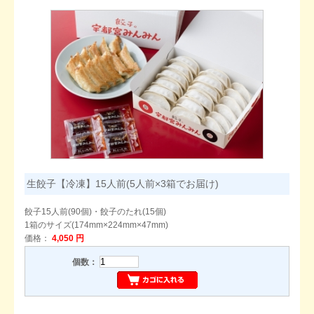
生餃子【冷凍】15人前(5人前×3箱でお届け)
餃子15人前(90個)・餃子のたれ(15個)
1箱のサイズ(174mm×224mm×47mm)
価格：
4,050 円
個数：