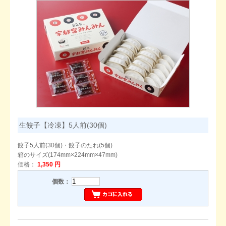
生餃子【冷凍】5人前(30個)
餃子5人前(30個)・餃子のたれ(5個)
箱のサイズ(174mm×224mm×47mm)
価格：
1,350 円
個数：