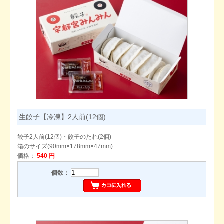
生餃子【冷凍】2人前(12個)
餃子2人前(12個)・餃子のたれ(2個)
箱のサイズ(90mm×178mm×47mm)
価格：
540 円
個数：