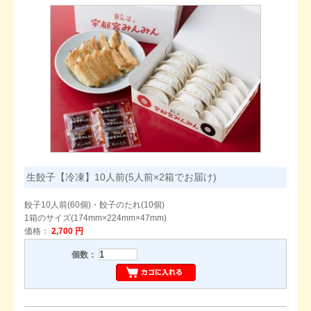
生餃子【冷凍】10人前(5人前×2箱でお届け)
餃子10人前(60個)・餃子のたれ(10個)
1箱のサイズ(174mm×224mm×47mm)
価格：
2,700 円
個数：