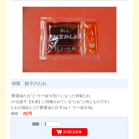
特製 餃子のたれ
“酢醤油たれ”と“ラー油”が別々になった特製たれ
(※生餃子【冷凍】に同梱されている“たれ”と同じものです)
たれ(1個あたり):“酢醤油たれ”8.1g + “ラー油”0.9g
価格：
20 円
個数：