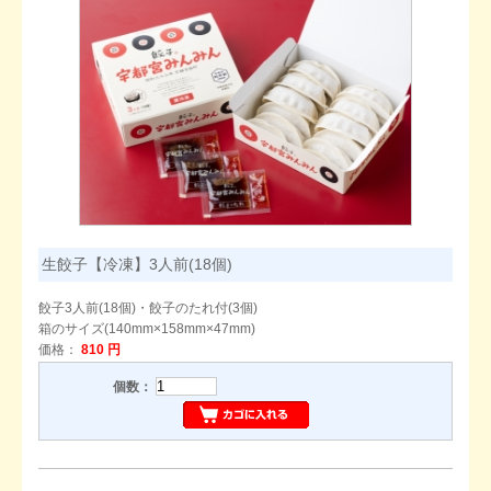
生餃子【冷凍】3人前(18個)
餃子3人前(18個)・餃子のたれ付(3個)
箱のサイズ(140mm×158mm×47mm)
価格：
810 円
個数：