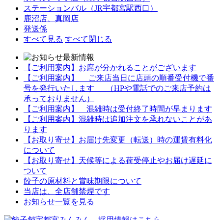
ステーションバル（JR宇都宮駅西口）
鹿沼店、真岡店
発送係
すべて見る
すべて閉じる
【ご利用案内】お席が分かれることがございます
【ご利用案内】 ご来店当日に店頭の順番受付機で番
号を発行いたします （HPや電話でのご来店予約は
承っておりません）
【ご利用案内】 混雑時は受付終了時間が早まります
【ご利用案内】混雑時は追加注文を承れないことがあ
ります
【お取り寄せ】お届け先変更（転送）時の運賃有料化
について
【お取り寄せ】天候等による荷受停止やお届け遅延に
ついて
餃子の原材料と賞味期限について
当店は、全店舗禁煙です
お知らせ一覧を見る